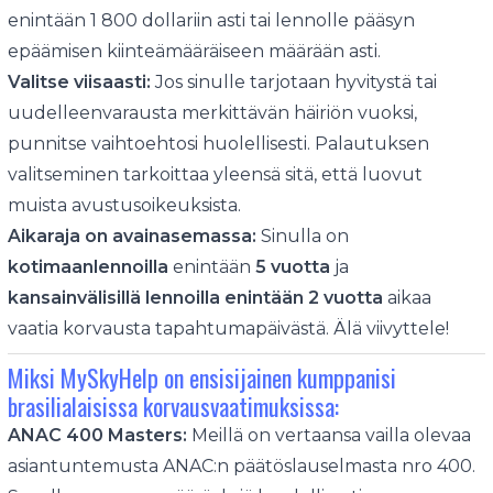
enintään 1 800 dollariin asti tai lennolle pääsyn
epäämisen kiinteämääräiseen määrään asti.
Valitse viisaasti:
Jos sinulle tarjotaan hyvitystä tai
uudelleenvarausta merkittävän häiriön vuoksi,
punnitse vaihtoehtosi huolellisesti. Palautuksen
valitseminen tarkoittaa yleensä sitä, että luovut
muista avustusoikeuksista.
Aikaraja on avainasemassa:
Sinulla on
kotimaanlennoilla
enintään
5 vuotta
ja
kansainvälisillä lennoilla enintään 2 vuotta
aikaa
vaatia korvausta tapahtumapäivästä. Älä viivyttele!
Miksi MySkyHelp on ensisijainen kumppanisi
brasilialaisissa korvausvaatimuksissa:
ANAC 400 Masters:
Meillä on vertaansa vailla olevaa
asiantuntemusta ANAC:n päätöslauselmasta nro 400.