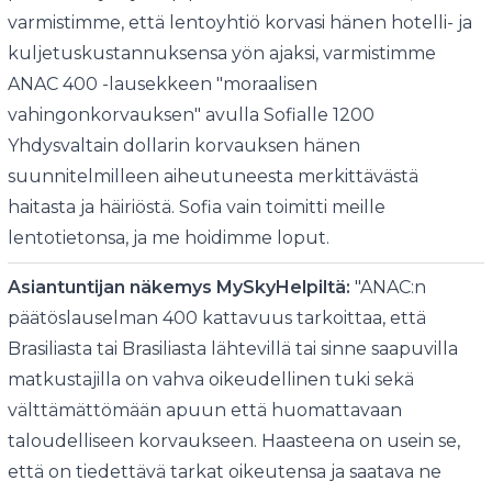
varmistimme, että lentoyhtiö korvasi hänen hotelli- ja
kuljetuskustannuksensa yön ajaksi, varmistimme
ANAC 400 -lausekkeen "moraalisen
vahingonkorvauksen" avulla Sofialle 1200
Yhdysvaltain dollarin korvauksen hänen
suunnitelmilleen aiheutuneesta merkittävästä
haitasta ja häiriöstä. Sofia vain toimitti meille
lentotietonsa, ja me hoidimme loput.
Asiantuntijan näkemys MySkyHelpiltä:
"ANAC:n
päätöslauselman 400 kattavuus tarkoittaa, että
Brasiliasta tai Brasiliasta lähtevillä tai sinne saapuvilla
matkustajilla on vahva oikeudellinen tuki sekä
välttämättömään apuun että huomattavaan
taloudelliseen korvaukseen. Haasteena on usein se,
että on tiedettävä tarkat oikeutensa ja saatava ne