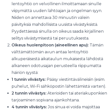
lentoyhtiö on velvollinen ilmoittamaan sinulle
viipymättä uuden lähtöajan ja ongelman syyn.
Niiden on annettava 30 minuutin välein
päivityksiä mahdollisista uusista viivästyksistä.
Pyydettäessä sinulla on oikeus saada kirjallinen
selitys viivästymisestä tai peruutuksesta.
Oikeus huolenpitoon (aineellinen apu):
Tämän
välttämättömän avun antaa lentoyhtiö
alkuperäisestä aikataulun mukaisesta lähdöstä
alkaneen odotusajan perusteella riippumatta
häiriön syystä:
1 tunnin viivästys:
Pääsy viestintävälineisiin (esim.
puhelut, Wi-Fi sähköpostin lähettämistä varten).
2 tunnin viivästys:
Aterioiden tai ateriakuponkien
tarjoaminen sopivana ajankohtana.
4 tunnin viivästys:
Jos sinua ei voida majoittaa