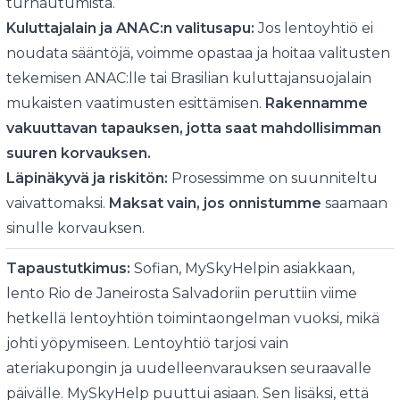
turhautumista.
Kuluttajalain ja ANAC:n valitusapu:
Jos lentoyhtiö ei
noudata sääntöjä, voimme opastaa ja hoitaa valitusten
tekemisen ANAC:lle tai Brasilian kuluttajansuojalain
mukaisten vaatimusten esittämisen.
Rakennamme
vakuuttavan tapauksen, jotta saat mahdollisimman
suuren korvauksen.
Läpinäkyvä ja riskitön:
Prosessimme on suunniteltu
vaivattomaksi.
Maksat vain, jos onnistumme
saamaan
sinulle korvauksen.
Tapaustutkimus:
Sofian, MySkyHelpin asiakkaan,
lento Rio de Janeirosta Salvadoriin peruttiin viime
hetkellä lentoyhtiön toimintaongelman vuoksi, mikä
johti yöpymiseen. Lentoyhtiö tarjosi vain
ateriakupongin ja uudelleenvarauksen seuraavalle
päivälle. MySkyHelp puuttui asiaan. Sen lisäksi, että