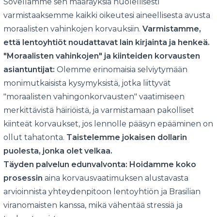
Sovellamme sen määräyksiä huolellisesti
varmistaaksemme kaikki oikeutesi aineellisesta avusta
moraalisten vahinkojen korvauksiin.
Varmistamme,
että lentoyhtiöt noudattavat lain kirjainta ja henkeä.
"Moraalisten vahinkojen" ja kiinteiden korvausten
asiantuntijat:
Olemme erinomaisia selviytymään
monimutkaisista kysymyksistä, jotka liittyvät
"moraalisten vahingonkorvausten" vaatimiseen
merkittävistä häiriöistä, ja varmistamaan pakolliset
kiinteät korvaukset, jos lennolle pääsyn epääminen on
ollut tahatonta.
Taistelemme jokaisen dollarin
puolesta, jonka olet velkaa.
Täyden palvelun edunvalvonta:
Hoidamme koko
prosessin
aina korvausvaatimuksen alustavasta
arvioinnista yhteydenpitoon lentoyhtiön ja Brasilian
viranomaisten kanssa, mikä vähentää stressiä ja