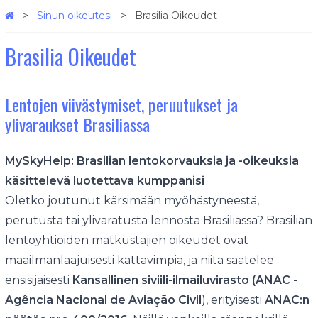
Sinun oikeutesi
Brasilia Oikeudet
Brasilia Oikeudet
Lentojen viivästymiset, peruutukset ja
ylivaraukset Brasiliassa
MySkyHelp: Brasilian lentokorvauksia ja -oikeuksia
käsittelevä luotettava kumppanisi
Oletko joutunut kärsimään myöhästyneestä,
perutusta tai ylivaratusta lennosta Brasiliassa? Brasilian
lentoyhtiöiden matkustajien oikeudet ovat
maailmanlaajuisesti kattavimpia, ja niitä säätelee
ensisijaisesti
Kansallinen siviili-ilmailuvirasto (ANAC -
Agência Nacional de Aviação Civil
), erityisesti
ANAC:n