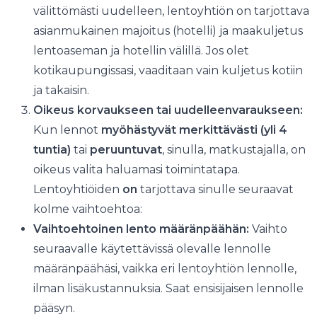
välittömästi uudelleen, lentoyhtiön on tarjottava
asianmukainen majoitus (hotelli) ja maakuljetus
lentoaseman ja hotellin välillä. Jos olet
kotikaupungissasi, vaaditaan vain kuljetus kotiin
ja takaisin.
Oikeus korvaukseen tai uudelleenvaraukseen:
Kun lennot
myöhästyvät merkittävästi (yli 4
tuntia)
tai
peruuntuvat
, sinulla, matkustajalla, on
oikeus valita haluamasi toimintatapa.
Lentoyhtiöiden
on
tarjottava sinulle seuraavat
kolme vaihtoehtoa:
Vaihtoehtoinen lento määränpäähän:
Vaihto
seuraavalle käytettävissä olevalle lennolle
määränpäähäsi, vaikka eri lentoyhtiön lennolle,
ilman lisäkustannuksia. Saat ensisijaisen lennolle
pääsyn.