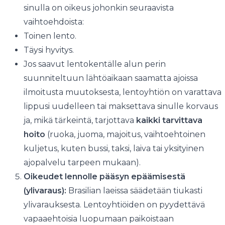
sinulla on oikeus johonkin seuraavista
vaihtoehdoista:
Toinen lento.
Täysi hyvitys.
Jos saavut lentokentälle alun perin
suunniteltuun lähtöaikaan saamatta ajoissa
ilmoitusta muutoksesta, lentoyhtiön on varattava
lippusi uudelleen tai maksettava sinulle korvaus
ja, mikä tärkeintä, tarjottava
kaikki tarvittava
hoito
(ruoka, juoma, majoitus, vaihtoehtoinen
kuljetus, kuten bussi, taksi, laiva tai yksityinen
ajopalvelu tarpeen mukaan).
Oikeudet lennolle pääsyn epäämisestä
(ylivaraus):
Brasilian laeissa säädetään tiukasti
ylivarauksesta. Lentoyhtiöiden on pyydettävä
vapaaehtoisia luopumaan paikoistaan