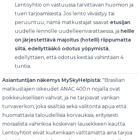
Lentoyhtiö on vastuussa tarvittavan huomion ja
tuen tarjoamisesta. Jos lento viivästyy tai
peruuntuu, nämä matkustajat saavat
etusijan
uudelle lennolle uudelleenvarattaessa, ja
heille
on järjestettävä majoitus (hotelli) riippumatta
siitä, edellyttääkö odotus yöpymistä
,
edellyttäen, että odotus kestää vähintään 4
tuntia.
Asiantuntijan näkemys MySkyHelpistä:
"Brasilian
matkustajien oikeudet ANAC 400:n nojalla ovat
poikkeuksellisen vahvat, ja ne tarjoavat vankan
turvaverkon, joka sisältää sekä välitöntä apua että
huomattavia taloudellisia korvauksia, erityisesti
moraalista vahinkoa koskevan lausekkeen kautta.
Lentoyhtiöt eivät kuitenkaan välttämättä aina tarjoa