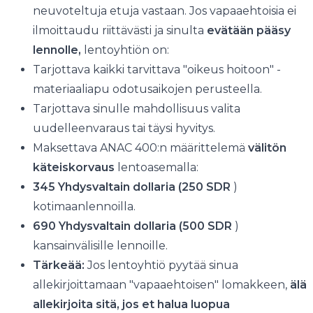
neuvoteltuja etuja vastaan. Jos vapaaehtoisia ei
ilmoittaudu riittävästi ja sinulta
evätään pääsy
lennolle,
lentoyhtiön on:
Tarjottava kaikki tarvittava "oikeus hoitoon" -
materiaaliapu odotusaikojen perusteella.
Tarjottava sinulle mahdollisuus valita
uudelleenvaraus tai täysi hyvitys.
Maksettava ANAC 400:n määrittelemä
välitön
käteiskorvaus
lentoasemalla:
345 Yhdysvaltain dollaria (250 SDR
)
kotimaanlennoilla.
690 Yhdysvaltain dollaria (500 SDR
)
kansainvälisille lennoille.
Tärkeää:
Jos lentoyhtiö pyytää sinua
allekirjoittamaan "vapaaehtoisen" lomakkeen,
älä
allekirjoita sitä, jos et halua luopua