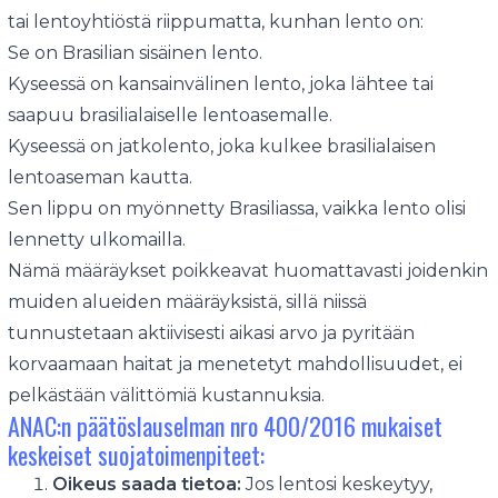
tai lentoyhtiöstä riippumatta, kunhan lento on:
Se on Brasilian sisäinen lento.
Kyseessä on kansainvälinen lento, joka lähtee tai
saapuu brasilialaiselle lentoasemalle.
Kyseessä on jatkolento, joka kulkee brasilialaisen
lentoaseman kautta.
Sen lippu on myönnetty Brasiliassa, vaikka lento olisi
lennetty ulkomailla.
Nämä määräykset poikkeavat huomattavasti joidenkin
muiden alueiden määräyksistä, sillä niissä
tunnustetaan aktiivisesti aikasi arvo ja pyritään
korvaamaan haitat ja menetetyt mahdollisuudet, ei
pelkästään välittömiä kustannuksia.
ANAC:n päätöslauselman nro 400/2016 mukaiset
keskeiset suojatoimenpiteet:
Oikeus saada tietoa:
Jos lentosi keskeytyy,