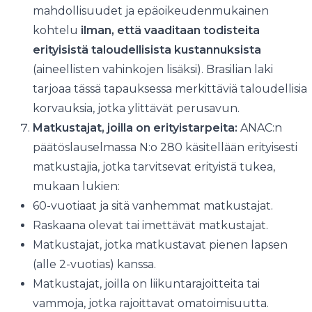
mahdollisuudet ja epäoikeudenmukainen
kohtelu
ilman, että vaaditaan todisteita
erityisistä taloudellisista kustannuksista
(aineellisten vahinkojen lisäksi). Brasilian laki
tarjoaa tässä tapauksessa merkittäviä taloudellisia
korvauksia, jotka ylittävät perusavun.
Matkustajat, joilla on erityistarpeita:
ANAC:n
päätöslauselmassa N:o 280 käsitellään erityisesti
matkustajia, jotka tarvitsevat erityistä tukea,
mukaan lukien:
60-vuotiaat ja sitä vanhemmat matkustajat.
Raskaana olevat tai imettävät matkustajat.
Matkustajat, jotka matkustavat pienen lapsen
(alle 2-vuotias) kanssa.
Matkustajat, joilla on liikuntarajoitteita tai
vammoja, jotka rajoittavat omatoimisuutta.