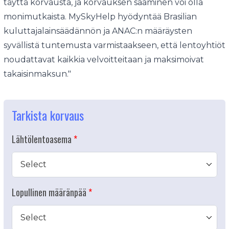
täyttä korvausta, ja korvauksen saaminen voi olla
monimutkaista. MySkyHelp hyödyntää Brasilian
kuluttajalainsäädännön ja ANAC:n määräysten
syvällistä tuntemusta varmistaakseen, että lentoyhtiöt
noudattavat kaikkia velvoitteitaan ja maksimoivat
takaisinmaksun."
Tarkista korvaus
Lähtölentoasema
Select
Lopullinen määränpää
Select