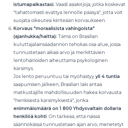
istumapaikastasi.
Vaadi asiakirjoja, jotka koskevat
"tahattomasti evättyä lennolle pääsyä", jotta voit
suojata oikeutesi kiinteään korvaukseen.
Korvaus "moraalisista vahingoista"
(ajanhukka/haitta):
Tämä on Brasilian
kuluttajalainsäädännön tehokas osa-alue, jossa
tunnustetaan aikasi arvo ja merkittävien
lentohäiriöiden aiheuttama psykologinen
kärsimys.
Jos lento peruuntuu tai myöhästyy
yli 4 tuntia
saapumisen jälkeen, Brasilian laki antaa
matkustajille mahdollisuuden hakea korvausta
"henkisestä kärsimyksestä", jonka
enimmäismäärä on 1 800 Yhdysvaltain dollaria
henkilöä kohti
. On tärkeää, että näissä
säännöksissä tunnustetaan ajan arvo, menetetyt