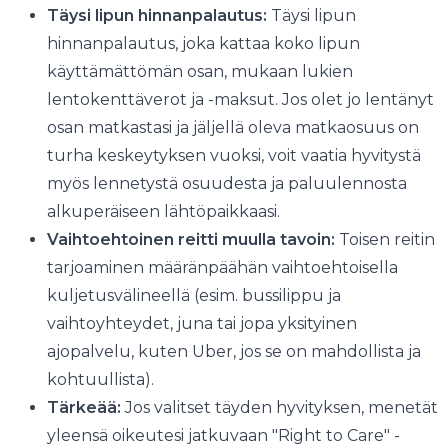
Täysi lipun hinnanpalautus:
Täysi lipun
hinnanpalautus, joka kattaa koko lipun
käyttämättömän osan, mukaan lukien
lentokenttäverot ja -maksut. Jos olet jo lentänyt
osan matkastasi ja jäljellä oleva matkaosuus on
turha keskeytyksen vuoksi, voit vaatia hyvitystä
myös lennetystä osuudesta ja paluulennosta
alkuperäiseen lähtöpaikkaasi.
Vaihtoehtoinen reitti muulla tavoin:
Toisen reitin
tarjoaminen määränpäähän vaihtoehtoisella
kuljetusvälineellä (esim. bussilippu ja
vaihtoyhteydet, juna tai jopa yksityinen
ajopalvelu, kuten Uber, jos se on mahdollista ja
kohtuullista).
Tärkeää:
Jos valitset täyden hyvityksen, menetät
yleensä oikeutesi jatkuvaan "Right to Care" -