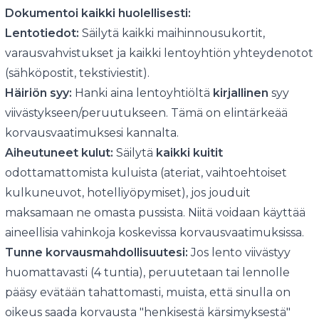
Dokumentoi kaikki huolellisesti:
Lentotiedot:
Säilytä kaikki maihinnousukortit,
varausvahvistukset ja kaikki lentoyhtiön yhteydenotot
(sähköpostit, tekstiviestit).
Häiriön syy:
Hanki aina lentoyhtiöltä
kirjallinen
syy
viivästykseen/peruutukseen. Tämä on elintärkeää
korvausvaatimuksesi kannalta.
Aiheutuneet kulut:
Säilytä
kaikki kuitit
odottamattomista kuluista (ateriat, vaihtoehtoiset
kulkuneuvot, hotelliyöpymiset), jos jouduit
maksamaan ne omasta pussista. Niitä voidaan käyttää
aineellisia vahinkoja koskevissa korvausvaatimuksissa.
Tunne korvausmahdollisuutesi:
Jos lento viivästyy
huomattavasti (4 tuntia), peruutetaan tai lennolle
pääsy evätään tahattomasti, muista, että sinulla on
oikeus saada korvausta "henkisestä kärsimyksestä"