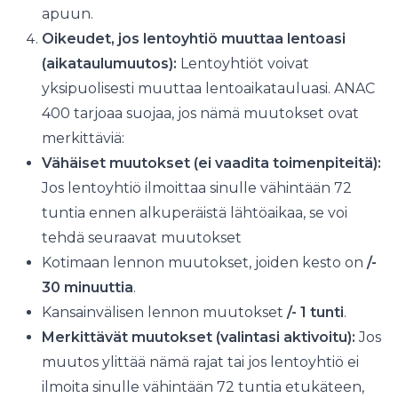
apuun.
Oikeudet, jos lentoyhtiö muuttaa lentoasi
(aikataulumuutos):
Lentoyhtiöt voivat
yksipuolisesti muuttaa lentoaikatauluasi. ANAC
400 tarjoaa suojaa, jos nämä muutokset ovat
merkittäviä:
Vähäiset muutokset (ei vaadita toimenpiteitä):
Jos lentoyhtiö ilmoittaa sinulle vähintään 72
tuntia ennen alkuperäistä lähtöaikaa, se voi
tehdä seuraavat muutokset
Kotimaan lennon muutokset, joiden kesto on
/-
30 minuuttia
.
Kansainvälisen lennon muutokset
/- 1 tunti
.
Merkittävät muutokset (valintasi aktivoitu):
Jos
muutos ylittää nämä rajat tai jos lentoyhtiö ei
ilmoita sinulle vähintään 72 tuntia etukäteen,