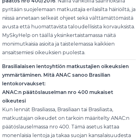
päätös nro 400/2016
. Näillä vankoilla säännöksillä
pyritään suojelemaan matkustajia erilaisilta häiriöiltä, ja
niissä annetaan selkeät ohjeet sekä välttämättömästä
avusta että huomattavista taloudellisista korvauksista.
MySkyHelp on täällä yksinkertaistamassa näitä
monimutkaisia asioita ja taistelemassa kaikkien
ansaitsemiesi oikeuksien puolesta.
Brasilialaisen lentoyhtiön matkustajien oikeuksien
ymmärtäminen. Mitä ANAC sanoo
Brasilian
lentokorvaukset:
ANAC:n päätöslauselman nro 400 mukaiset
oikeutesi
Kun lennät Brasiliassa, Brasiliaan tai Brasiliasta,
matkustajan oikeudet on tarkoin määritelty ANAC:n
päätöslauselmassa nro 400. Tämä asetus kattaa
monenlaisia lentoja ja takaa suojan kansalaisuudesta