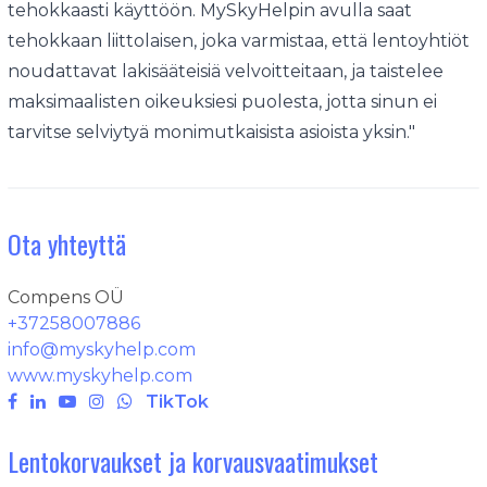
tehokkaasti käyttöön. MySkyHelpin avulla saat
tehokkaan liittolaisen, joka varmistaa, että lentoyhtiöt
noudattavat lakisääteisiä velvoitteitaan, ja taistelee
maksimaalisten oikeuksiesi puolesta, jotta sinun ei
tarvitse selviytyä monimutkaisista asioista yksin."
Ota yhteyttä
Compens OÜ
+37258007886
info@myskyhelp.com
www.myskyhelp.com
TikTok
Lentokorvaukset ja korvausvaatimukset