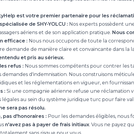
Help est votre premier partenaire pour les réclamatio
spécialisée de SHY-YOLCU :
Nos experts possèdent une
passagers aériens et de son application pratique.
Nous conn
 efficace :
Nous nous occupons de toute la correspond
re demande de manière claire et convaincante dans la 
ntendu et pris au sérieux.
es refus :
Nous sommes compétents pour contrer les ta
es demandes d'indemnisation. Nous construisons méticul
diques et les réglementations en vigueur, en fournissan
s :
Si une compagnie aérienne refuse une réclamation v
 légales au sein du système juridique turc pour faire valo
ne sera pas résolu.
, pas d'honoraires :
Pour les demandes éligibles, nous 
ous
n'avez pas à payer de frais initiaux
. Vous ne payez qu
 totalement sans risque pour vous.