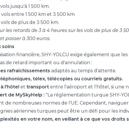
vols jusqu'à 1 500 km.
 vols entre 1 500 km et 3 500 km.
 vols de plus de 3 500 km.
r les retards de 3 à 4 heures sur les vols de plus de 3 
et passer à 300 euros.
x soins
isation financière, SHY-YOLCU exige également que le
as de retard important ou d'annulation :
des rafraîchissements
adaptés au temps d'attente.
léphoniques, télex, télécopies ou courriels gratuits.
 l'hôtel
et
transport
entre l'aéroport et l'hôtel, si une 
pert de MySkyHelp :
"La réglementation turque SHY-YOLC
tant de nombreuses normes de l'UE. Cependant, naviguer
gnies aériennes turques peut être un défi pour les indi
lexités en votre nom, en veillant à ce que vos droits