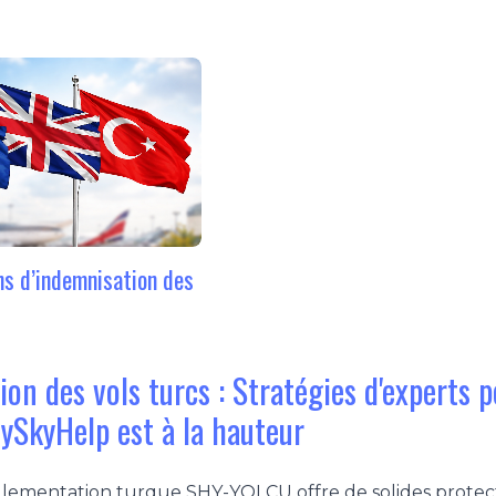
s d’indemnisation des
s
ion des vols turcs : Stratégies d'experts
ySkyHelp est à la hauteur
glementation turque SHY-YOLCU offre de solides protect