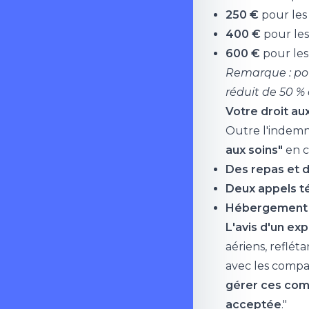
250 €
pour les 
400 €
pour les
600 €
pour les
Remarque : pou
réduit de 50 % 
Votre droit au
Outre l'indemn
aux soins"
en c
Des repas et 
Deux appels té
Hébergement à
L'avis d'un ex
aériens, reflé
avec les compa
gérer ces comp
acceptée
."