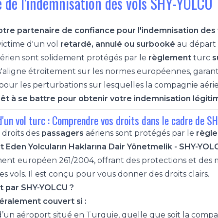
e de l'indemnisation des vols SHY-YOLCU
tre partenaire de confiance pour l'indemnisation des 
victime d'un vol
retardé, annulé ou surbooké
au départ o
érien sont solidement protégés par le
règlement
turc
s
'aligne étroitement sur les normes européennes, garant
our les perturbations sur lesquelles la compagnie aéri
t à se battre pour obtenir votre indemnisation légiti
d'un vol turc : Comprendre vos droits dans le cadre de 
 droits des
passagers
aériens sont protégés par le
règle
at Eden Yolcuların Haklarına Dair Yönetmelik - SHY-YOL
ent européen 261/2004, offrant des protections et des m
s vols. Il est conçu pour vous donner des droits clairs.
rt par SHY-YOLCU ?
ralement couvert si :
 d’un aéroport situé en Turquie, quelle que soit la comp