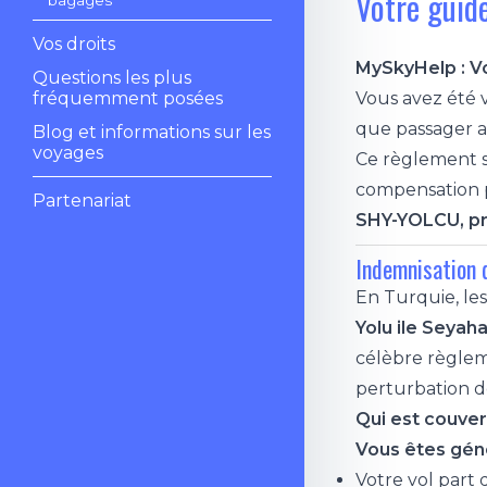
Votre guid
Vos droits
MySkyHelp : Vo
Questions les plus
fréquemment posées
Vous avez été 
que passager a
Blog et informations sur les
voyages
Ce règlement s
compensation p
Partenariat
SHY-YOLCU, prê
Indemnisation 
En Turquie, les
Yolu ile Seyah
célèbre règlem
perturbation de
Qui est couve
Vous êtes géné
Votre vol part