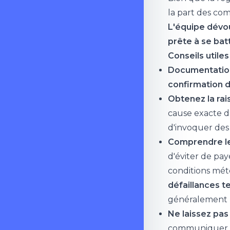
la part des co
L'équipe dévou
prête à se ba
Conseils utiles
Documentation
confirmation d
Obtenez la rai
cause exacte du
d'invoquer des 
Comprendre les
d'éviter de pa
conditions mété
défaillances 
généralement l
Ne laissez pas 
communiquer ef