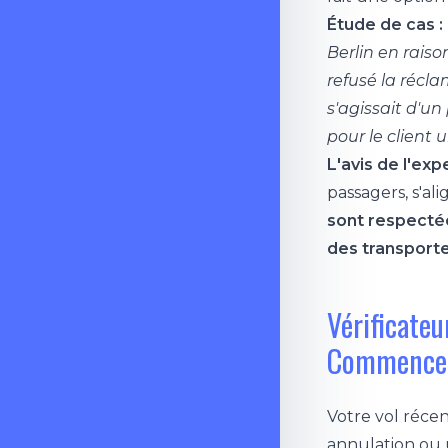
Étude de cas :
Berlin en rais
refusé la récla
s'agissait d'u
pour le client 
L'avis de l'ex
passagers, s'a
sont respectée
des transporte
Vérificate
Commencez
Votre vol récen
annulation ou u