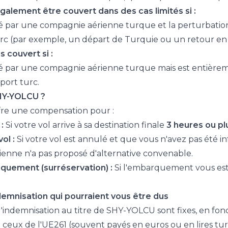
alement être couvert dans des cas limités si :
ré par une compagnie aérienne turque et la perturbation
rc (par exemple, un départ de Turquie ou un retour en
 couvert si :
ré par une compagnie aérienne turque mais est entièrem
port turc.
HY-YOLCU ?
re une compensation pour :
:
Si votre vol arrive à sa destination finale
3 heures ou pl
ol :
Si votre vol est annulé et que vous n'avez pas été in
enne n'a pas proposé d'alternative convenable.
quement (surréservation) :
Si l'embarquement vous est 
emnisation qui pourraient vous être dus
'indemnisation au titre de SHY-YOLCU sont fixes, en fonc
ceux de l'UE261 (souvent payés en euros ou en lires tur