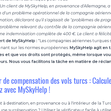
Un client de MySkyHelp, en provenance d'Allemagne, a s
on d'un problème opérationnel de la compagnie aérien
mation, déclarant qu'il s'agissait de "problèmes de pro
n problème relevant du contrôle de la compagnie aérien
une indemnisation complète de 400 €. Le client a félicit
pert de MySkyHelp :
"Les compagnies aériennes turques so
lignant sur les normes européennes.
MySkyHelp agit en t
s et que vos droits sont protégés, même lorsque vous f
urs. Nous vous facilitons la tâche en matière de récla
ur de compensation des vols turcs : Calcu
 avec MySkyHelp !
t à destination, en provenance ou à l'intérieur de la Turq
ne surréservation ? Utilisez le vérificateur facile à util