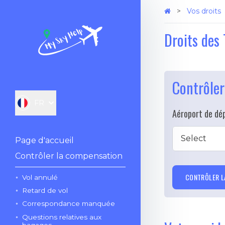
Vos droits
Droits des 
Contrôler
FR
Aéroport de dé
Select
Page d'accueil
Contrôler la compensation
CONTRÔLER L
Vol annulé
Retard de vol
Correspondance manquée
Questions relatives aux
bagages