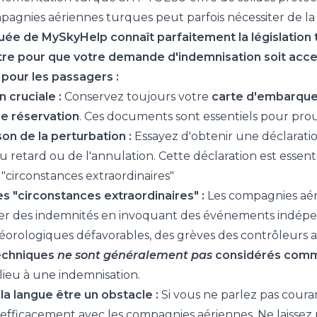
mpagnies aériennes turques peut parfois nécessiter de la
ée de MySkyHelp connaît parfaitement la législation t
ttre pour que votre demande d'indemnisation soit acc
 pour les passagers :
 cruciale :
Conservez toujours votre
carte d'embarquem
e réservation
. Ces documents sont essentiels pour prouve
son de la perturbation :
Essayez d'obtenir une déclarati
 retard ou de l'annulation. Cette déclaration est essent
"circonstances extraordinaires"
 "circonstances extraordinaires" :
Les compagnies aér
yer des indemnités en invoquant des événements indépe
orologiques défavorables, des grèves des contrôleurs aér
techniques
ne sont généralement pas
considérés comme
ieu à une indemnisation.
la langue être un obstacle :
Si vous ne parlez pas couram
ficacement avec les compagnies aériennes. Ne laissez p