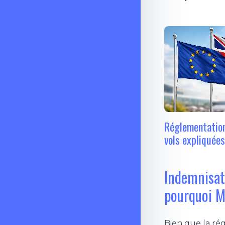
Réglementation
vols expliquée
Indemnisat
pourquoi M
Bien que la ré