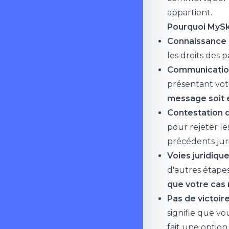
appartient.
Pourquoi MySky
Connaissance 
les droits des 
Communication
présentant vot
message soit e
Contestation d
pour rejeter l
précédents juri
Voies juridique
d'autres étapes
que votre cas 
Pas de victoire
signifie que v
fait une option