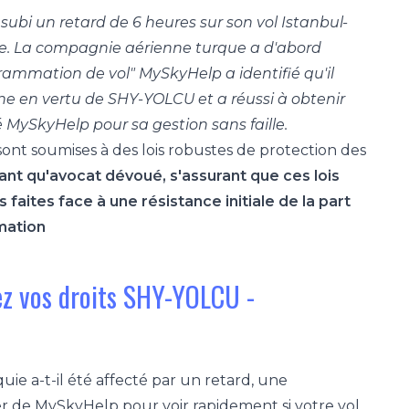
ubi un retard de 6 heures sur son vol Istanbul-
ne. La compagnie aérienne turque a d'abord
grammation de vol" MySkyHelp a identifié qu'il
ne en vertu de SHY-YOLCU et a réussi à obtenir
é MySkyHelp pour sa gestion sans faille.
nt soumises à des lois robustes de protection des
ant qu'avocat dévoué, s'assurant que ces lois
aites face à une résistance initiale de la part
mation
lez vos droits SHY-YOLCU -
uie a-t-il été affecté par un retard, une
iser de MySkyHelp pour voir rapidement si votre vol