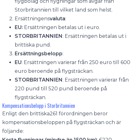
flygbolag och flygningar som avgår från
Storbritannien till vilket land som helst.
Ersättningens
valuta
:
EU:
Ersättningen betalas ut i euro.
STORBRITANNIEN
: Ersättningen betalas ut i
brittiska pund.
Ersättningsbelopp
:
EU
: Ersättningen varierar från 250 euro till 600
euro beroende på flygsträckan.
STORBRITANNIEN
: Ersättningen varierar från
220 pund till 520 pund beroende på
flygsträckan.
Kompensationsbelopp i Storbritannien
Enligt den brittiska261 förordningen beror
kompensationsbeloppen på flygsträckan och är
följande:
Korta flygningar (mindre än 1500 km)
: £220