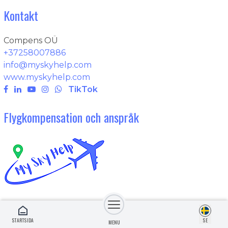
Kontakt
Compens OÜ
+37258007886
info@myskyhelp.com
www.myskyhelp.com
TikTok
Flygkompensation och anspråk
STARTSIDA
SE
.
MENU