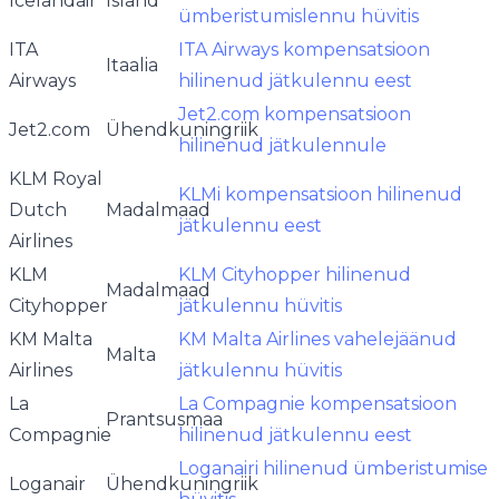
Icelandair
Island
ümberistumislennu hüvitis
ITA
ITA Airways kompensatsioon
Itaalia
Airways
hilinenud jätkulennu eest
Jet2.com kompensatsioon
Jet2.com
Ühendkuningriik
hilinenud jätkulennule
KLM Royal
KLMi kompensatsioon hilinenud
Dutch
Madalmaad
jätkulennu eest
Airlines
KLM
KLM Cityhopper hilinenud
Madalmaad
Cityhopper
jätkulennu hüvitis
KM Malta
KM Malta Airlines vahelejäänud
Malta
Airlines
jätkulennu hüvitis
La
La Compagnie kompensatsioon
Prantsusmaa
Compagnie
hilinenud jätkulennu eest
Loganairi hilinenud ümberistumise
Loganair
Ühendkuningriik