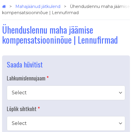
Mahajäänud jätkulend
Ühenduslennu maha jäämise
kompensatsiooninõue | Lennufirmad
Ühenduslennu maha jäämise
kompensatsiooninõue | Lennufirmad
Saada hüvitist
Lahkumislennujaam
Select
Lõplik sihtkoht
Select