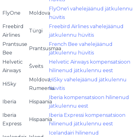
FlyOne'i vahelejäänud jätkulennu
FlyOne
Moldova
hüvitis
Freebird
Freebird Airlines vahelejäänud
Türgi
Airlines
jätkulennu hüvitis
Prantsuse
French Bee vahelejäänud
Prantsusmaa
Bee
jätkulennu hüvitis
Helvetic
Helvetic Airways kompensatsioon
Šveits
Airways
hilinenud jätkulennu eest
Moldova,
HiSky vahelejäänud jätkulennu
HiSky
Rumeenia
hüvitis
Iberia kompensatsioon hilinenud
Iberia
Hispaania
jätkulennu eest
Iberia
Iberia Expressi kompensatsioon
Hispaania
Express
hilinenud jätkulennu eest
Icelandairi hilinenud