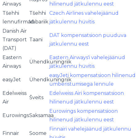
Airways
hilinenud jätkulennu eest
Tšehhi
Tšehhi
Czech Airlines vahelejäänud
lennufirmad
Vabariik
jätkulennu hüvitis
Danish Air
DAT kompensatsioon puuduva
Transport
Taani
jätkulennu eest
(DAT)
Eastern
Eastern Airways'i vahelejäänud
Ühendkuningriik
Airways
jätkulennu hüvitis
easyJeti kompensatsioon hilinenud
easyJet
Ühendkuningriik
ümberistumisega lennule
Edelweiss
Edelweiss Airi kompensatsioon
Šveits
Air
hilinenud jätkulennu eest
Eurowings kompensatsioon
Eurowings
Saksamaa
hilinenud jätkulennu eest
Finnairi vahelejäänud jätkulennu
Finnair
Soome
hüvitis