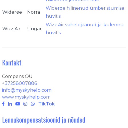
Widerøe hilinenud ümberistumise
Widerøe
Norra
hüvitis
Wizz Air vahelejäänud jätkulennu
Wizz Air
Ungari
hüvitis
Kontakt
Compens OÜ
+37258007886
info@myskyhelp.com
www.myskyhelp.com
TikTok
Lennukompensatsioonid ja nõuded