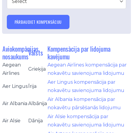
Select
PĀRBAUDIET KOMPENSĀCIJU
Aviokompānijas
Kompensācija par lidojuma
Valsts
nosaukums
kavējumu
Aegean
Aegean Airlines kompensācija par
Grieķija
Airlines
nokavētu savienojuma lidojumu
Aer Lingus kompensācija par
Aer Lingus
Īrija
nokavētu savienojuma lidojumu
Air Albania kompensācija par
Air Albania
Albānija
nokavētu pārsēšanās lidojumu
Air Alsie kompensācija par
Air Alsie
Dānija
nokavētu savienojuma lidojumu