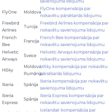
savienojuma lidojumu
FlyOne kompensācija par
FlyOne
Moldova
nokavētu pārsēšanās lidojumu
Freebird
Freebird Airlines kompensācija par
Turcija
Airlines
nokavētu savienojuma lidojumu
French
French Bee kompensācija par
Francija
Bee
nokavētu savienojuma lidojumu
Helvetic
Helvetic Airways kompensācija par
Šveice
Airways
nokavētu savienojuma lidojumu
Moldova,
HiSky kompensācija par nokavētu
HiSky
Rumānija
pārsēšanās lidojumu
Iberia kompensācija par nokavētu
Iberia
Spānija
savienojuma lidojumu
Iberia
Iberia Express kompensācija par
Spānija
Express
nokavētu savienojuma lidojumu
Icelandair kompensācija par