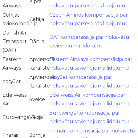
Kipra
Airways
nokavētu pārsēšanās lidojumu
Čehijas
Czech Airlines kompensācija par
Čehija
aviokompānija
nokavētu pārsēšanās lidojumu
Danish Air
DAT kompensācija par nokavētu
Transport
Dānija
savienojuma lidojumu
(DAT)
Eastern
Apvienotā
Eastern Airways kompensācija par
Airways
Karaliste
nokavētu savienojuma lidojumu
Apvienotā
easyJet kompensācija par
easyJet
Karaliste
nokavētu savienojuma lidojumu
Edelweiss
Edelweiss Air kompensācija par
Šveice
Air
nokavētu savienojuma lidojumu
Eurowings kompensācija par
Eurowings
Vācija
nokavētu savienojuma lidojumu
Finnair kompensācija par nokavētu
Finnair
Somija