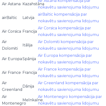
Air Astana kompensācija par
Air Astana
Kazahstāna
nokavētu savienojuma lidojumu
airBaltic kompensācija par
airBaltic
Latvija
nokavētu savienojuma lidojumu
Air Corsica kompensācija par
Air Corsica
Francija
nokavētu savienojuma lidojumu
Air
Air Dolomiti kompensācija par
Itālija
Dolomiti
nokavētu savienojuma lidojumu
Air Europa kompensācija par
Air Europa
Spānija
nokavētu savienojuma lidojumu
Air France kompensācija par
Air France
Francija
nokavētu savienojuma lidojumu
Air
Air Greenland kompensācija par
Dānija
Greenland
nokavētu savienojuma lidojumu
Air
Air Montenegro kompensācija par
Melnkalne
Montenegro
nokavētu savienojuma lidojumu