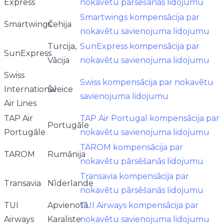
Express
nokavētu pārsēšanās lidojumu
Smartwings kompensācija par
Smartwings
Čehija
nokavētu savienojuma lidojumu
Turcija,
SunExpress kompensācija par
SunExpress
Vācija
nokavētu savienojuma lidojumu
Swiss
Swiss kompensācija par nokavētu
International
Šveice
savienojuma lidojumu
Air Lines
TAP Air
TAP Air Portugal kompensācija par
Portugāle
Portugāle
nokavētu savienojuma lidojumu
TAROM kompensācija par
TAROM
Rumānija
nokavētu pārsēšanās lidojumu
Transavia kompensācija par
Transavia
Nīderlande
nokavētu pārsēšanās lidojumu
TUI
Apvienotā
TUI Airways kompensācija par
Airways
Karaliste
nokavētu savienojuma lidojumu