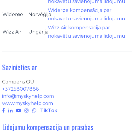
nokavētu savienojuma lidojumu
Widerøe kompensācija par
Widerøe
Norvēģija
nokavētu savienojuma lidojumu
Wizz Air kompensācija par
Wizz Air
Ungārija
nokavētu savienojuma lidojumu
Sazinieties ar
Compens OÜ
+37258007886
info@myskyhelp.com
www.myskyhelp.com
TikTok
Lidojumu kompensācija un prasības