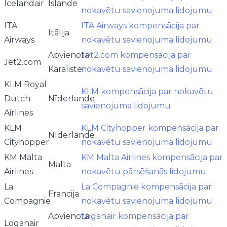
Icelandair
Islande
nokavētu savienojuma lidojumu
ITA
ITA Airways kompensācija par
Itālija
Airways
nokavētu savienojuma lidojumu
Apvienotā
Jet2.com kompensācija par
Jet2.com
Karaliste
nokavētu savienojuma lidojumu
KLM Royal
KLM kompensācija par nokavētu
Dutch
Nīderlande
savienojuma lidojumu
Airlines
KLM
KLM Cityhopper kompensācija par
Nīderlande
Cityhopper
nokavētu savienojuma lidojumu
KM Malta
KM Malta Airlines kompensācija par
Malta
Airlines
nokavētu pārsēšanās lidojumu
La
La Compagnie kompensācija par
Francija
Compagnie
nokavētu savienojuma lidojumu
Apvienotā
Loganair kompensācija par
Loganair