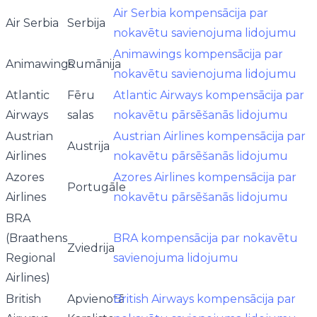
Air Serbia kompensācija par
Air Serbia
Serbija
nokavētu savienojuma lidojumu
Animawings kompensācija par
Animawings
Rumānija
nokavētu savienojuma lidojumu
Atlantic
Fēru
Atlantic Airways kompensācija par
Airways
salas
nokavētu pārsēšanās lidojumu
Austrian
Austrian Airlines kompensācija par
Austrija
Airlines
nokavētu pārsēšanās lidojumu
Azores
Azores Airlines kompensācija par
Portugāle
Airlines
nokavētu pārsēšanās lidojumu
BRA
(Braathens
BRA kompensācija par nokavētu
Zviedrija
Regional
savienojuma lidojumu
Airlines)
British
Apvienotā
British Airways kompensācija par