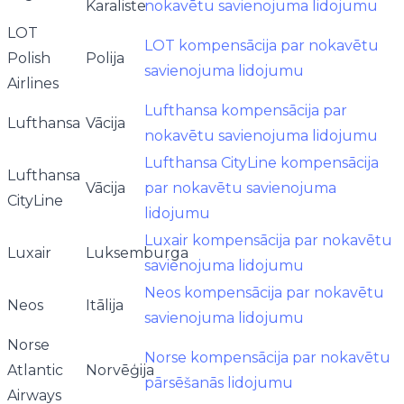
Karaliste
nokavētu savienojuma lidojumu
LOT
LOT kompensācija par nokavētu
Polish
Polija
savienojuma lidojumu
Airlines
Lufthansa kompensācija par
Lufthansa
Vācija
nokavētu savienojuma lidojumu
Lufthansa CityLine kompensācija
Lufthansa
Vācija
par nokavētu savienojuma
CityLine
lidojumu
Luxair kompensācija par nokavētu
Luxair
Luksemburga
savienojuma lidojumu
Neos kompensācija par nokavētu
Neos
Itālija
savienojuma lidojumu
Norse
Norse kompensācija par nokavētu
Atlantic
Norvēģija
pārsēšanās lidojumu
Airways