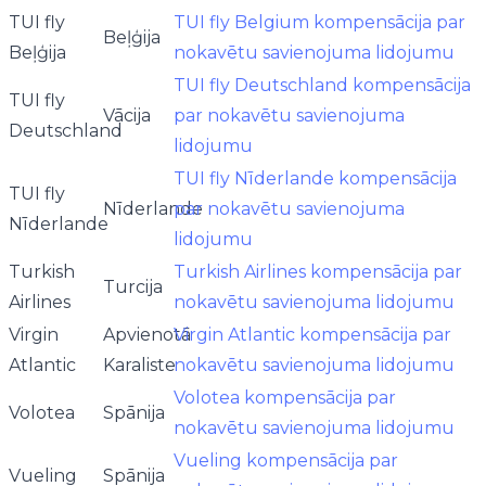
TUI fly
TUI fly Belgium kompensācija par
Beļģija
Beļģija
nokavētu savienojuma lidojumu
TUI fly Deutschland kompensācija
TUI fly
Vācija
par nokavētu savienojuma
Deutschland
lidojumu
TUI fly Nīderlande kompensācija
TUI fly
Nīderlande
par nokavētu savienojuma
Nīderlande
lidojumu
Turkish
Turkish Airlines kompensācija par
Turcija
Airlines
nokavētu savienojuma lidojumu
Virgin
Apvienotā
Virgin Atlantic kompensācija par
Atlantic
Karaliste
nokavētu savienojuma lidojumu
Volotea kompensācija par
Volotea
Spānija
nokavētu savienojuma lidojumu
Vueling kompensācija par
Vueling
Spānija