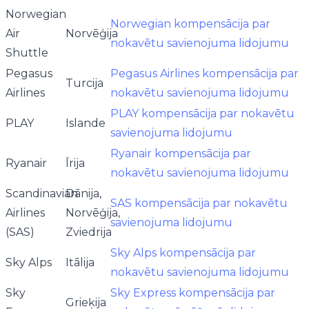
Norwegian
Norwegian kompensācija par
Air
Norvēģija
nokavētu savienojuma lidojumu
Shuttle
Pegasus
Pegasus Airlines kompensācija par
Turcija
Airlines
nokavētu savienojuma lidojumu
PLAY kompensācija par nokavētu
PLAY
Islande
savienojuma lidojumu
Ryanair kompensācija par
Ryanair
Īrija
nokavētu savienojuma lidojumu
Scandinavian
Dānija,
SAS kompensācija par nokavētu
Airlines
Norvēģija,
savienojuma lidojumu
(SAS)
Zviedrija
Sky Alps kompensācija par
Sky Alps
Itālija
nokavētu savienojuma lidojumu
Sky
Sky Express kompensācija par
Grieķija