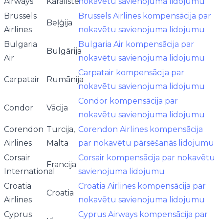
Airways
Karaliste
nokavētu savienojuma lidojumu
Brussels
Brussels Airlines kompensācija par
Beļģija
Airlines
nokavētu savienojuma lidojumu
Bulgaria
Bulgaria Air kompensācija par
Bulgārija
Air
nokavētu savienojuma lidojumu
Carpatair kompensācija par
Carpatair
Rumānija
nokavētu savienojuma lidojumu
Condor kompensācija par
Condor
Vācija
nokavētu savienojuma lidojumu
Corendon
Turcija,
Corendon Airlines kompensācija
Airlines
Malta
par nokavētu pārsēšanās lidojumu
Corsair
Corsair kompensācija par nokavētu
Francija
International
savienojuma lidojumu
Croatia
Croatia Airlines kompensācija par
Croatia
Airlines
nokavētu savienojuma lidojumu
Cyprus
Cyprus Airways kompensācija par