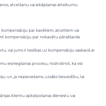
anos, atcelšanu vai iekāpšanas atteikumu.
t kompensāciju par kavētiem, atceltiem vai
emt kompensāciju par nokavētu pārsēšanās
ktu, vai jums ir tiesības uz kompensāciju saskaņā ar
umu iesniegšanas procesu, nodrošinot, ka visi
ju un, ja nepieciešams, uzsāks tiesvedību, lai
pānijas klientu apkalpošanas dienestu vai