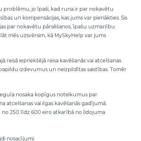
u problēmu, jo īpaši, kad runa ir par nokavētu
iesības un kompensācijas, kas jums var pienākties. Šis
cijas par nokavētu pārsēšanos, īpašu uzmanību
rklāt mēs uzsvērsim, kā MySkyHelp var jums
ā reisā iepriekšējā reisa kavēšanās vai atcelšanas
, papildu izdevumus un neizpildītas saistības. Tomēr
 Šī regula nosaka kopīgus noteikumus par
a atcelšanas vai ilgas kavēšanās gadījumā.
 no 250 līdz 600 eiro atkarībā no lidojuma
di nosacījumi: