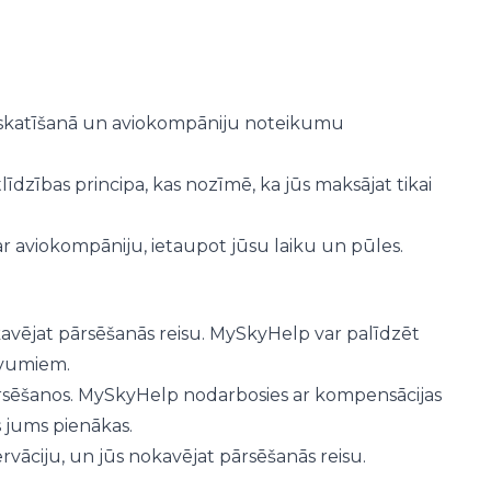
izskatīšanā un aviokompāniju noteikumu
dzības principa, kas nozīmē, ka jūs maksājat tikai
 aviokompāniju, ietaupot jūsu laiku un pūles.
nokavējat pārsēšanās reisu. MySkyHelp var palīdzēt
evumiem.
 pārsēšanos. MySkyHelp nodarbosies ar kompensācijas
 jums pienākas.
ervāciju, un jūs nokavējat pārsēšanās reisu.