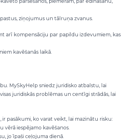
 nokavēto pārsēšanos, piemēram, par ēdināšanu,
-pastus, ziņojumus un tālruņa zvanus.
t arī kompensāciju par papildu izdevumiem, kas
niem kavēšanās laikā.
u. MySkyHelp sniedz juridisko atbalstu, lai
sas juridiskās problēmas un centīgi strādās, lai
ir pasākumi, ko varat veikt, lai mazinātu risku:
tu vērā iespējamo kavēšanos.
u, jo īpaši ceļojuma dienā.