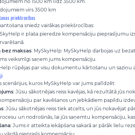
idojumiem no 1500 km līdz 3500 km.
idojumiem virs 3500 km
anas priekšrocības
ntošana sniedz vairākas priekšrocības:
ySkyHelp ir plaša pieredze kompensāciju pieprasījumu 
ārvarēšanā.
n bez maksas
: MySkyHelp: MySkyHelp darbojas uz bezatlī
ums veiksmīgi saņem jums kompensāciju.
Help rūpējas par visu dokumentu kārtošanu un saziņu ar
ji
s scenārijus, kuros MySkyHelp var jums palīdzēt:
dojums
: Jūsu sākotnējais reiss kavējas, kā rezultātā jūs 
 kompensāciju par kavēšanos un jebkādiem papildu izd
ms
: Jūsu sākotnējais reiss tiek atcelts, un jūs nokavējat
procesu un nodrošinās, lai jūs saņemtu kompensāciju, kas
pšana
: Jums ir atteikta iekāpšana sakarā ar pārāk lielu rez
 vārdā pieprasīs kompensāciju.