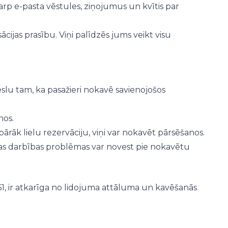
tarp e-pasta vēstules, ziņojumus un kvītis par
cijas prasību. Viņi palīdzēs jums veikt visu
slu tam, ka pasažieri nokavē savienojošos
nos.
 pārāk lielu rezervāciju, viņi var nokavēt pārsēšanos.
tas darbības problēmas var novest pie nokavētu
, ir atkarīga no lidojuma attāluma un kavēšanās