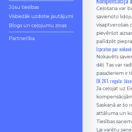
Kompensācija a
Jūsu tiesības
Ceļošana var bū
Visbiežāk uzdotie jautājumi
savienoto lidoju
visaptverošais
Blogs un ceļojumu ziņas
pievēršot aizs
Partnerība
palīdzēt piepra
Izpratne par nokavē
Nokavēts savien
dēļ. Tas var ra
pasažieriem ir 
EK 261. regula: Jūsu
Ja ceļojat uz E
kompensācijām 
Saskaņā ar šo 
attāluma un k
Tiesības saņe
Lai varētu saņe