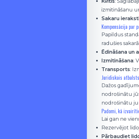
Kvītis
: Saglabā
izmitināšanu u
Sakaru ierakst
Kompensācija par p
Papildus stand
radušies sakarā
Ēdināšana un a
Izmitināšana
: 
Transports
: I
Juridiskais atbalst
Dažos gadījumos
nodrošinātu jūs
nodrošinātu ju
Padomi, kā izvairī
Lai gan ne vien
Rezervējot lid
Pārbaudiet lid