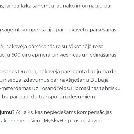
s, lai reāllaikā saņemtu jaunāko informāciju par
riem saņemt kompensāciju par nokavētu pārsēšanās
ē, nokavēja pārsēšanās reisu sākotnējā reisa
ciju 600 eiro apmērā un viesnīcas un ēdināšanas
laišanos Dubaijā, nokavēja pārslogota lidojuma dēļ.
 un sedza izdevumus par nakšņošanu Dubaijā.
no Amsterdamas uz Losandželosu lidmašīnas tehnisku
ību par papildu transporta izdevumiem.
ojumu?
A: Laiks, kas nepieciešams kompensācijas
airākiem mēnešiem. MySkyHelp jūs pastāvīgi