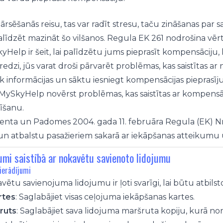
ārsēšanās reisu, tas var radīt stresu, taču zināšanas pa
alīdzēt mazināt šo vilšanos. Regula EK 261 nodrošina vērt
yHelp ir šeit, lai palīdzētu jums pieprasīt kompensāciju
dzi, jūs varat droši pārvarēt problēmas, kas saistītas a
āk informācijas un sāktu iesniegt kompensācijas piepras
 MySkyHelp novērst problēmas, kas saistītas ar kompensāc
īšanu.
enta un Padomes 2004. gada 11. februāra Regula (EK) N
n atbalstu pasažieriem sakarā ar iekāpšanas atteikumu 
umi saistībā ar nokavētu savienoto lidojumu
ierādījumi
avētu savienojuma lidojumu ir ļoti svarīgi, lai būtu atbil
rtes
: Saglabājiet visas ceļojuma iekāpšanas kartes.
ruts
: Saglabājiet sava lidojuma maršruta kopiju, kurā norā