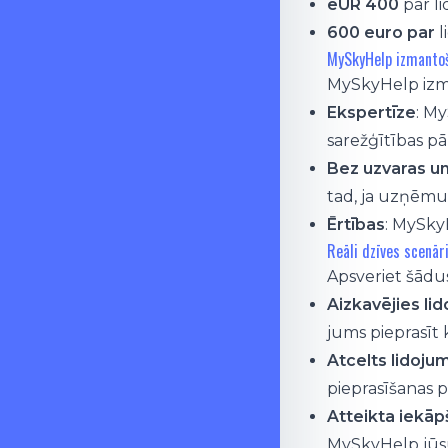
eUR 400
par l
600 euro par
l
MySkyHelp izmantoš
MySkyHelp izma
Ekspertīze
: M
sarežģītības p
Bez uzvaras u
tad, ja uzņēm
Ērtības
: MySky
Reāli dzīves scenāri
Apsveriet šādu
Aizkavējies li
jums pieprasīt
Atcelts lidoju
pieprasīšanas 
Atteikta iekā
MySkyHelp jūsu