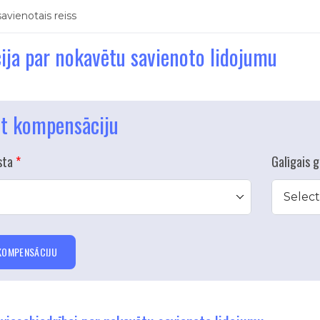
vienotais reiss
ja par nokavētu savienoto lidojumu
et kompensāciju
sta
Galīgais 
Select
KOMPENSĀCIJU