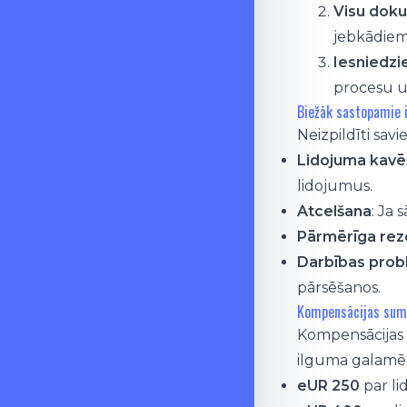
Visu dok
jebkādiem
Iesniedzi
procesu u
Biežāk sastopamie i
Neizpildīti sav
Lidojuma kavē
lidojumus.
Atcelšana
: Ja 
Pārmērīga rez
Darbības pro
pārsēšanos.
Kompensācijas su
Kompensācijas 
ilguma galamēr
eUR 250
par li