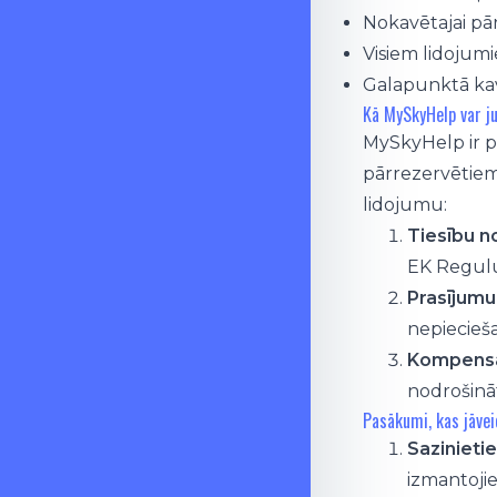
Nokavētajai pā
Visiem lidojumi
Galapunktā kavē
Kā MySkyHelp var j
MySkyHelp ir pa
pārrezervētiem
lidojumu:
Tiesību n
EK Regulu
Prasījumu
nepiecieša
Kompensā
nodrošinā
Pasākumi, kas jāveic
Sazinieti
izmantojie