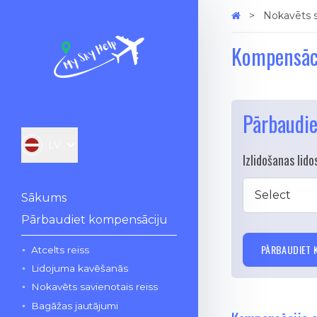
Nokavēts sa
Kompensāci
Pārbaudi
LV
Izlidošanas lido
Select
Sākums
Pārbaudiet kompensāciju
PĀRBAUDIET 
Atcelts reiss
Lidojuma kavēšanās
Nokavēts savienotais reiss
Bagāžas jautājumi