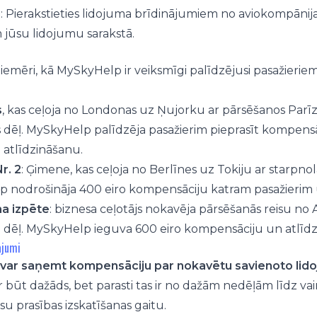
i
: Pierakstieties lidojuma brīdinājumiem no aviokompānija
 jūsu lidojumu sarakstā.
i piemēri, kā MySkyHelp ir veiksmīgi palīdzējusi pasažie
s
, kas ceļoja no Londonas uz Ņujorku ar pārsēšanos Parīz
 dēļ. MySkyHelp palīdzēja pasažierim pieprasīt kompensā
atlīdzināšanu.
r. 2
: Ģimene, kas ceļoja no Berlīnes uz Tokiju ar starpno
 nodrošināja 400 eiro kompensāciju katram pasažierim
ma izpēte
: biznesa ceļotājs nokavēja pārsēšanās reisu 
dēļ. MySkyHelp ieguva 600 eiro kompensāciju un atlīdz
ājumi
ikā var saņemt kompensāciju par nokavētu savienoto lid
r būt dažāds, bet parasti tas ir no dažām nedēļām līdz v
su prasības izskatīšanas gaitu.