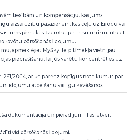
r savām tiesībām un kompensāciju, kas jums
īgu aizsardzību pasažieriem, kas ceļo uz Eiropu vai
, kas jums pienākas. Izprotot procesu un izmantojot
r nokavētu pārsēšanās lidojumu.
ījumu, apmeklējiet MySkyHelp tīmekļa vietni jau
ijas pieprasīšanu, lai jūs varētu koncentrēties uz
r. 261/2004, ar ko paredz kopīgus noteikumus par
un lidojumu atcelšanu vai ilgu kavēšanos.
stoša dokumentācija un pierādījumi. Tas ietver:
dīti visi pārsēšanās lidojumi.