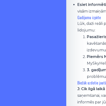
Esiet informēt
visām izmaiņām
Gadījumu izpēte
Lūk, daži reāl
lidojumu:
Pasažieri
kavēšanās
izdevumu 
Piemērs N
MySkyHelp
3. gadīju
problēmu 
Biežāk uzdotie jaut
J: Cik ilgā la
saņemšanai, va
informēs par jū