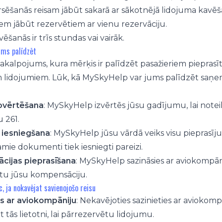
rsēšanās reisam jābūt sakarā ar sākotnējā lidojuma kavēš
em jābūt rezervētiem ar vienu rezervāciju.
šanās ir trīs stundas vai vairāk.
ums palīdzēt
kalpojums, kura mērķis ir palīdzēt pasažieriem pieprasī
 lidojumiem. Lūk, kā MySkyHelp var jums palīdzēt saņ
ovērtēšana
: MySkyHelp izvērtēs jūsu gadījumu, lai notei
 261.
 iesniegšana
: MySkyHelp jūsu vārdā veiks visu pieprasīj
mie dokumenti tiek iesniegti pareizi.
cijas pieprasīšana
: MySkyHelp sazināsies ar aviokompāni
tu jūsu kompensāciju.
, ja nokavējat savienojošo reisu
es ar aviokompāniju
: Nekavējoties sazinieties ar aviokom
t tās lietotni, lai pārrezervētu lidojumu.