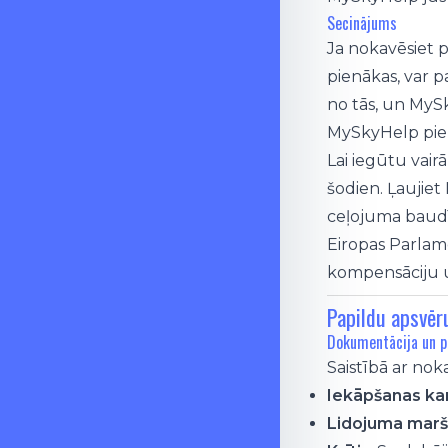
Secinājums
Ja nokavēsiet p
pienākas, var p
no tās, un MySk
MySkyHelp piere
Lai iegūtu vair
šodien. Ļaujiet
ceļojuma baud
Eiropas Parlam
kompensāciju u
Papildu apsvēr
Dokumentācija un p
Saistībā ar nok
Iekāpšanas ka
Lidojuma marš