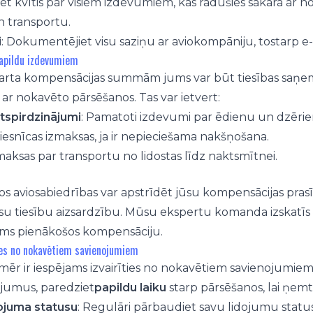
jiet kvītis par visiem izdevumiem, kas radušies sakarā ar
n transportu.
i
: Dokumentējiet visu saziņu ar aviokompāniju, tostarp e
apildu izdevumiem
arta kompensācijas summām jums var būt tiesības saņem
 ar nokavēto pārsēšanos. Tas var ietvert:
tspirdzinājumi
: Pamatoti izdevumi par ēdienu un dzērie
Viesnīcas izmaksas, ja ir nepieciešama nakšņošana.
zmaksas par transportu no lidostas līdz naktsmītnei.
s
 aviosabiedrības var apstrīdēt jūsu kompensācijas prasīb
u tiesību aizsardzību. Mūsu ekspertu komanda izskatīs vi
ms pienākošos kompensāciju.
ties no nokavētiem savienojumiem
mēr ir iespējams izvairīties no nokavētiem savienojumiem, 
ojumus, paredziet
papildu laiku
starp pārsēšanos, lai ņem
ojuma statusu
: Regulāri pārbaudiet savu lidojumu status