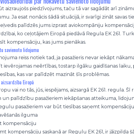
viosabiedrībai par nokavētu savienoto lidojumu
t aizraujošs piedzīvojums, taču tā var sagādāt arī zinām
mu. Ja esat nonācis šādā situācijā, ir svarīgi zināt savas t
 ceļvedis palīdzēs jums izprast aviokompāniju kompensā
ardzībai, ko ceļotājiem Eiropā piedāvā Regula EK 261. Tu
sīt kompensāciju, kas jums pienākas.
tu savienoto lidojumu
ojuma reiss notiek tad, ja pasažieris nevar iekāpt nākamaj
dīt ievērojamas neērtības, tostarp ilgāku gaidīšanas laiku
tiesības, kas var palīdzēt mazināt šīs problēmas.
 aizsardzība Eiropā
iropu vai no tās, jūs, iespējams, aizsargā EK 261. regula.
un palīdzību pasažieriem iekāpšanas atteikuma, lidojum
regulu pasažieriem var būt tiesības saņemt kompensāciju
avēšanās ilguma
mt kompensāciju
mt kompensāciju saskaņā ar Regulu EK 261, ir jāizpilda šā