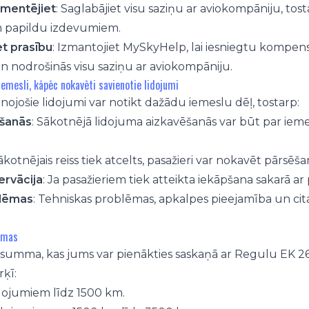
umentējiet
: Saglabājiet visu saziņu ar aviokompāniju, tos
 papildu izdevumiem.
et prasību
: Izmantojiet MySkyHelp, lai iesniegtu kompensā
n nodrošinās visu saziņu ar aviokompāniju.
emesli, kāpēc nokavēti savienotie lidojumi
ienojošie lidojumi var notikt dažādu iemeslu dēļ, tostarp:
šanās
: Sākotnējā lidojuma aizkavēšanās var būt par ieme
sākotnējais reiss tiek atcelts, pasažieri var nokavēt pārsēša
ervācija
: Ja pasažieriem tiek atteikta iekāpšana sakarā ar
blēmas
: Tehniskas problēmas, apkalpes pieejamība un ci
mmas
summa, kas jums var pienākties saskaņā ar Regulu EK 261
ķī:
dojumiem līdz 1500 km.