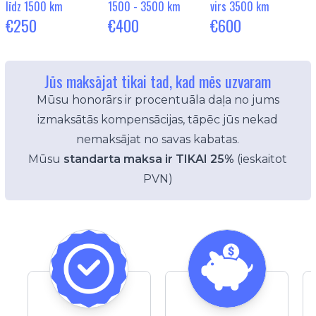
līdz 1500 km
1500 - 3500 km
virs 3500 km
€250
€400
€600
Jūs maksājat tikai tad, kad mēs uzvaram
Mūsu honorārs ir procentuāla daļa no jums
izmaksātās kompensācijas, tāpēc jūs nekad
nemaksājat no savas kabatas.
Mūsu
standarta maksa ir TIKAI 25%
(ieskaitot
PVN)