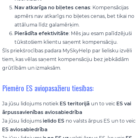
Nav atkarīga no biļetes cenas
: Kompensācijas
apmērs nav atkarīgs no biļetes cenas, bet tikai no
attāluma līdz galamērķim.
Pierādīta efektivitāte
: Mēs jau esam palīdzējuši
tūkstošiem klientu saņemt kompensāciju.
Šīs priekšrocības padara MySkyHelp par lielisku izvēli
tiem, kas vēlas saņemt kompensāciju bez jebkādām
grūtībām un izmaksām.
Piemēro ES aviopasažieru tiesības:
Ja jūsu lidojums notiek
ES teritorijā
un to veic
ES vai
ārpussavienības aviosabiedrība
Ja jūsu lidojums
ielido ES
no valsts ārpus ES un to veic
ES aviosabiedrība