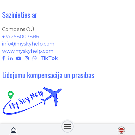
Sazinieties ar
Compens OÜ
+37258007886
info@myskyhelp.com
www.myskyhelp.com
TikTok
Lidojumu kompensācija un prasības