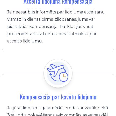
Atcelta lidojuma kompensācija
Ja neesat bijis informēts par lidojuma atcelšanu
vismaz 14 dienas pirms izlidošanas, jums var
pienākties kompensācija. Turklāt jūs varat
pretendēt arī uz biļetes cenas atmaksu par
atcelto lidojumu.
Kompensācija par kavētu lidojumu
Ja jūsu lidojums galamērķī ierodas ar vairāk nekā
3 stundu nokavēšanos aviokompānijas vainas dēļ,