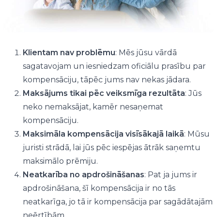
Klientam nav problēmu
: Mēs jūsu vārdā
sagatavojam un iesniedzam oficiālu prasību par
kompensāciju, tāpēc jums nav nekas jādara.
Maksājums tikai pēc veiksmīga rezultāta
: Jūs
neko nemaksājat, kamēr nesaņemat
kompensāciju.
Maksimāla kompensācija visīsākajā laikā
: Mūsu
juristi strādā, lai jūs pēc iespējas ātrāk saņemtu
maksimālo prēmiju.
Neatkarība no apdrošināšanas
: Pat ja jums ir
apdrošināšana, šī kompensācija ir no tās
neatkarīga, jo tā ir kompensācija par sagādātajām
neērtībām.