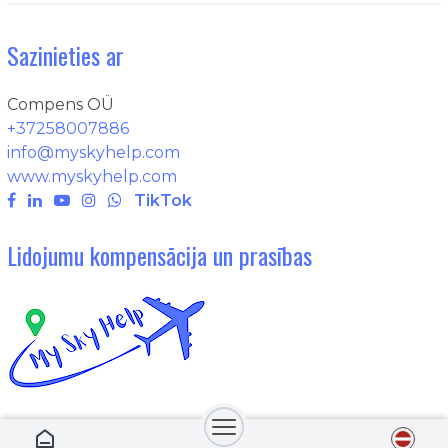
Sazinieties ar
Compens OÜ
+37258007886
info@myskyhelp.com
www.myskyhelp.com
TikTok
Lidojumu kompensācija un prasības